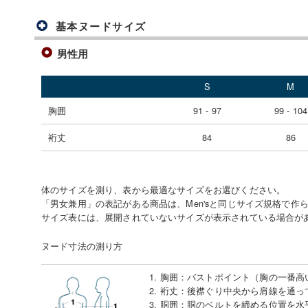
基本ヌードサイズ
男性用
S
M
胸囲
91 - 97
99 - 104
裄丈
84
86
体のサイズを測り、表から最適なサイズをお選びください。
「男女兼用」の表記がある商品は、Men'sと同じサイズ規格で作
サイズ表には、展開されていないサイズが表示されている場合が
ヌード寸法の測り方
1. 胸囲
：
バストポイント（胸の一番高
2. 裄丈
：
後襟ぐり中央から肩線を通っ
3. 胴囲
：
胴のベルトを締める位置を水