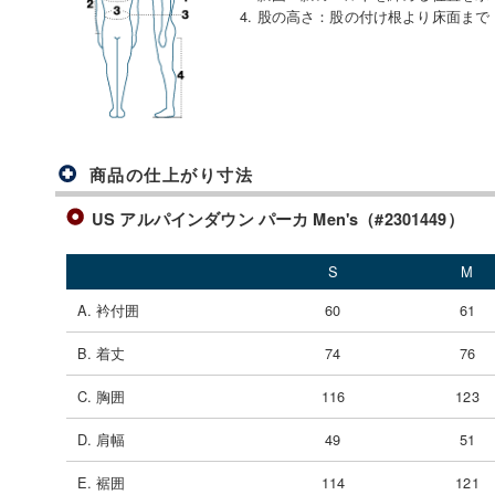
4. 股の高さ
：
股の付け根より床面まで
商品の仕上がり寸法
US アルパインダウン パーカ Men's（#2301449）
S
M
A. 衿付囲
60
61
B. 着丈
74
76
C. 胸囲
116
123
D. 肩幅
49
51
E. 裾囲
114
121