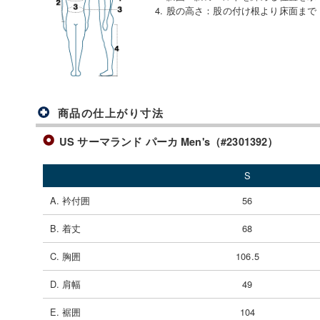
4. 股の高さ
：
股の付け根より床面まで
商品の仕上がり寸法
US サーマランド パーカ Men's（#2301392）
S
A. 衿付囲
56
B. 着丈
68
C. 胸囲
106.5
D. 肩幅
49
E. 裾囲
104