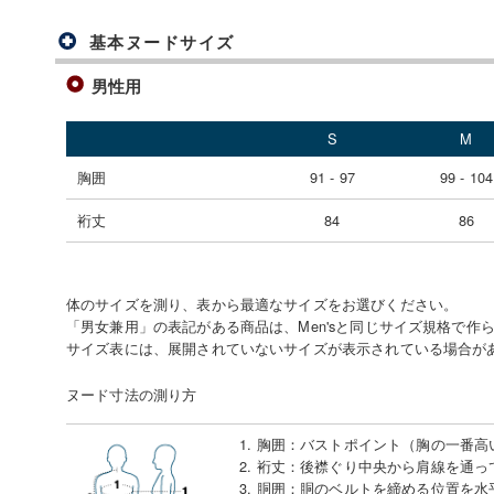
基本ヌードサイズ
男性用
S
M
胸囲
91 - 97
99 - 104
裄丈
84
86
体のサイズを測り、表から最適なサイズをお選びください。
「男女兼用」の表記がある商品は、Men'sと同じサイズ規格で作
サイズ表には、展開されていないサイズが表示されている場合が
ヌード寸法の測り方
1. 胸囲
：
バストポイント（胸の一番高
2. 裄丈
：
後襟ぐり中央から肩線を通っ
3. 胴囲
：
胴のベルトを締める位置を水