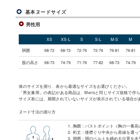
基本ヌードサイズ
男性用
XS
XS-L
S
S-L
M-S
M
胴囲
68-72
68-72
72-76
72-76
76-81
76-81
股の高さ
68-73
74-79
71-76
77-82
68-73
74-79
体のサイズを測り、表から最適なサイズをお選びください。
「男女兼用」の表記がある商品は、Men'sと同じサイズ規格で作
サイズ表には、展開されていないサイズが表示されている場合が
ヌード寸法の測り方
1. 胸囲
：
バストポイント（胸の一番高
2. 裄丈
：
後襟ぐり中央から肩線を通っ
3. 胴囲
：
胴のベルトを締める位置を水