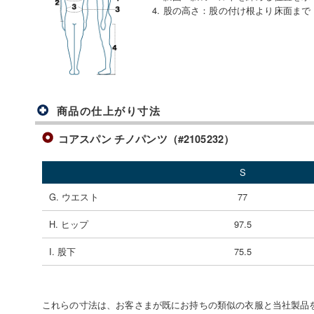
4. 股の高さ
：
股の付け根より床面まで
商品の仕上がり寸法
コアスパン チノパンツ（#2105232）
S
G. ウエスト
77
H. ヒップ
97.5
I. 股下
75.5
これらの寸法は、お客さまが既にお持ちの類似の衣服と当社製品