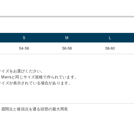
S
M
L
54-56
56-58
58-60
サイズをお選びください。
Men'sと同じサイズ規格で作られています。
サイズが表示されている場合があります。
：
眉間点と後頭点を通る頭部の最大周長