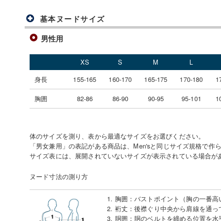
基本ヌードサイズ
男性用
XS
S
M
L
身長
155-165
160-170
165-175
170-180
1
胸囲
82-86
86-90
90-95
95-101
1
体のサイズを測り、表から最適なサイズをお選びください。
「男女兼用」の表記がある商品は、Men'sと同じサイズ規格で作
サイズ表には、展開されていないサイズが表示されている場合が
ヌード寸法の測り方
1. 胸囲
：
バストポイント（胸の一番高
2. 裄丈
：
後襟ぐり中央から肩線を通っ
3. 胴囲
：
胴のベルトを締める位置を水