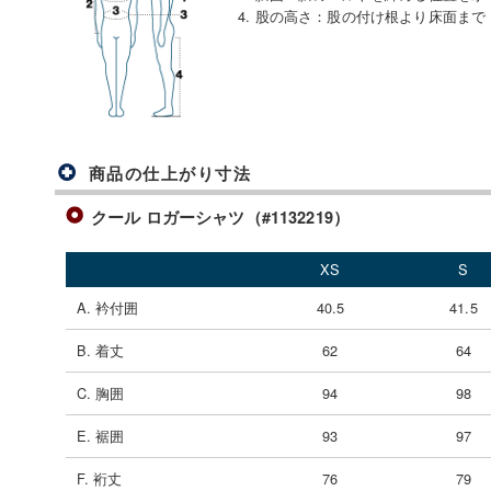
4. 股の高さ
：
股の付け根より床面まで
商品の仕上がり寸法
クール ロガーシャツ（#1132219）
XS
S
A. 衿付囲
40.5
41.5
B. 着丈
62
64
C. 胸囲
94
98
E. 裾囲
93
97
F. 裄丈
76
79