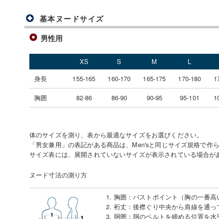
基本ヌードサイズ
男性用
XS
S
M
L
身長
155-165
160-170
165-175
170-180
1
胸囲
82-86
86-90
90-95
95-101
1
体のサイズを測り、表から最適なサイズをお選びください。
「男女兼用」の表記がある商品は、Men'sと同じサイズ規格で作
サイズ表には、展開されていないサイズが表示されている場合が
ヌード寸法の測り方
1. 胸囲
：
バストポイント（胸の一番高
2. 裄丈
：
後襟ぐり中央から肩線を通っ
3. 胴囲
：
胴のベルトを締める位置を水