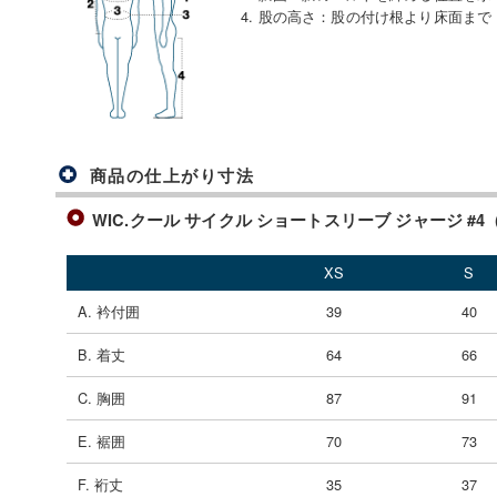
4. 股の高さ
：
股の付け根より床面まで
商品の仕上がり寸法
WIC.クール サイクル ショートスリーブ ジャージ #4（#
XS
S
A. 衿付囲
39
40
B. 着丈
64
66
C. 胸囲
87
91
E. 裾囲
70
73
F. 裄丈
35
37