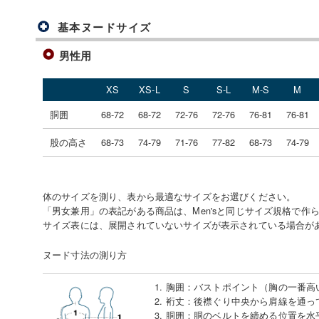
基本ヌードサイズ
男性用
XS
XS-L
S
S-L
M-S
M
胴囲
68-72
68-72
72-76
72-76
76-81
76-81
股の高さ
68-73
74-79
71-76
77-82
68-73
74-79
体のサイズを測り、表から最適なサイズをお選びください。
「男女兼用」の表記がある商品は、Men'sと同じサイズ規格で作
サイズ表には、展開されていないサイズが表示されている場合が
ヌード寸法の測り方
1. 胸囲
：
バストポイント（胸の一番高
2. 裄丈
：
後襟ぐり中央から肩線を通っ
3. 胴囲
：
胴のベルトを締める位置を水