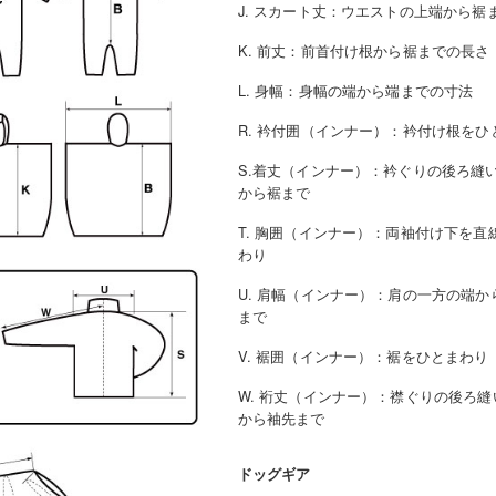
J. スカート丈
：
ウエストの上端から裾
K. 前丈
：
前首付け根から裾までの長さ
L. 身幅
：
身幅の端から端までの寸法
R. 衿付囲（インナー）
：
衿付け根をひ
S.着丈（インナー）
：
衿ぐりの後ろ縫
から裾まで
T. 胸囲（インナー）
：
両袖付け下を直
わり
U. 肩幅（インナー）
：
肩の一方の端か
まで
V. 裾囲（インナー）
：
裾をひとまわり
W. 裄丈（インナー）
：
襟ぐりの後ろ縫
から袖先まで
ドッグギア