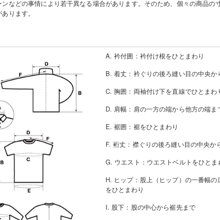
ーンなどの事情により若干異なる場合があります。そのため、個々の商品の
があります。
A. 衿付囲
：
衿付け根をひとまわり
B. 着丈
：
衿ぐりの後ろ縫い目の中央か
C. 胸囲
：
両袖付け下を直線でひとまわ
D. 肩幅
：
肩の一方の端から他方の端ま
E. 裾囲
：
裾をひとまわり
F. 裄丈
：
襟ぐりの後ろ縫い目の中央か
G. ウエスト
：
ウエストベルトをひとま
H. ヒップ
：
股上（ヒップ）の一番幅の
をひとまわり
I. 股下
：
股の中心から裾先まで