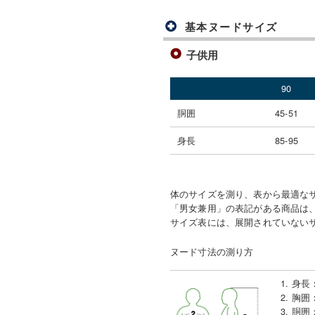
基本ヌードサイズ
子供用
90
胴囲
45-51
身長
85-95
体のサイズを測り、表から最適な
「男女兼用」の表記がある商品は、
サイズ表には、展開されていない
ヌード寸法の測り方
1. 身長
2. 胸囲
3. 胴囲