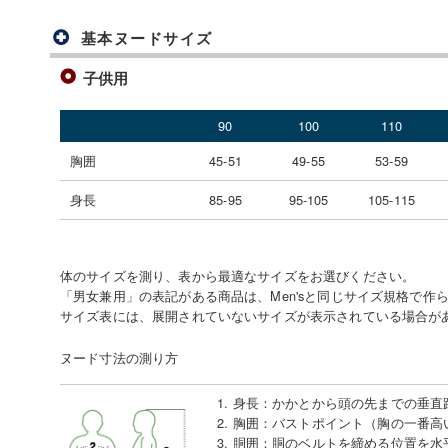
基本ヌードサイズ
子供用
90
100
110
胸囲
45-51
49-55
53-59
身長
85-95
95-105
105-115
体のサイズを測り、表から最適なサイズをお選びください。
「男女兼用」の表記がある商品は、Men'sと同じサイズ規格で作
サイズ表には、展開されていないサイズが表示されている場合が
ヌード寸法の測り方
1. 身長
：
かかとから頭の先までの垂直
2. 胸囲
：
バストポイント（胸の一番高
3. 胴囲
：
胴のベルトを締める位置を水