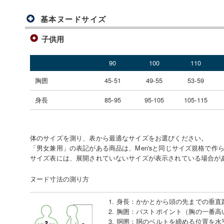
基本ヌードサイズ
子供用
90
100
110
胸囲
45-51
49-55
53-59
身長
85-95
95-105
105-115
体のサイズを測り、表から最適なサイズをお選びください。
「男女兼用」の表記がある商品は、Men'sと同じサイズ規格で作
サイズ表には、展開されていないサイズが表示されている場合が
ヌード寸法の測り方
1. 身長
：
かかとから頭の先までの垂直
2. 胸囲
：
バストポイント（胸の一番高
3. 胴囲
：
胴のベルトを締める位置を水