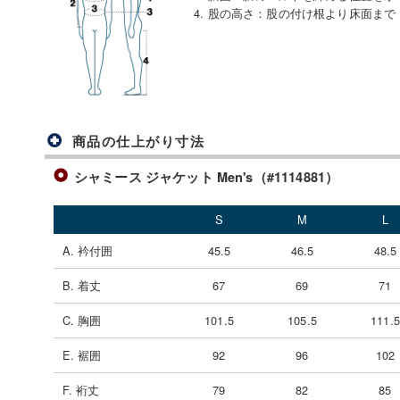
4. 股の高さ
：
股の付け根より床面まで
商品の仕上がり寸法
シャミース ジャケット Men's（#1114881）
S
M
L
A. 衿付囲
45.5
46.5
48.5
B. 着丈
67
69
71
C. 胸囲
101.5
105.5
111.5
E. 裾囲
92
96
102
F. 裄丈
79
82
85