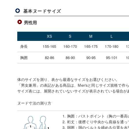
基本ヌードサイズ
男性用
XS
S
M
L
身長
155-165
160-170
165-175
170-180
1
胸囲
82-86
86-90
90-95
95-101
1
体のサイズを測り、表から最適なサイズをお選びください。
「男女兼用」の表記がある商品は、Men'sと同じサイズ規格で作
サイズ表には、展開されていないサイズが表示されている場合が
ヌード寸法の測り方
1. 胸囲
：
バストポイント（胸の一番高
2. 裄丈
：
後襟ぐり中央から肩線を通っ
3. 胴囲
：
胴のベルトを締める位置を水