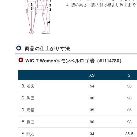
4. 股の高さ
：
股の付け根より床面まで
商品の仕上がり寸法
WIC.T Women's モンベルロゴ 岩（#1114780）
XS
S
B. 着丈
54
56
C. 胸囲
90
93
D. 肩幅
35
36
E. 裾囲
90
93
F. 裄丈
34
35.5