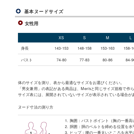
基本ヌードサイズ
女性用
XS
S
M
L
身長
143-153
148-158
153-163
158-1
バスト
74-80
77-83
80-86
84-9
体のサイズを測り、表から最適なサイズをお選びください。
「男女兼用」の表記がある商品は、Men'sと同じサイズ規格で作
サイズ表には、展開されていないサイズが表示されている場合が
ヌード寸法の測り方
1. 胸囲
：
バストポイント（胸の一番高
2. 胴囲
：
胴のベルトを締める位置を水
3. ヒップ
：
腰の一番太いところを水平