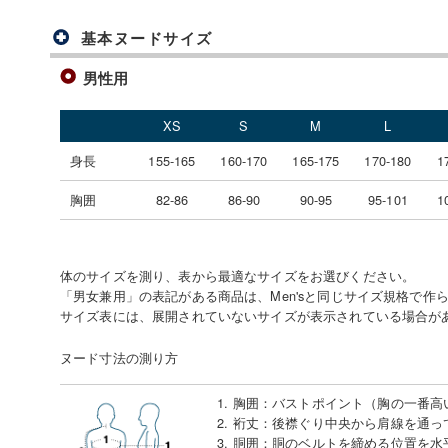
基本ヌードサイズ
男性用
XS
S
M
L
身長
155-165
160-170
165-175
170-180
1
胸囲
82-86
86-90
90-95
95-101
1
体のサイズを測り、表から最適なサイズをお選びください。
「男女兼用」の表記がある商品は、Men'sと同じサイズ規格で作
サイズ表には、展開されていないサイズが表示されている場合が
ヌード寸法の測り方
1. 胸囲
：
バストポイント（胸の一番高
2. 裄丈
：
後襟ぐり中央から肩線を通っ
3. 胴囲
：
胴のベルトを締める位置を水