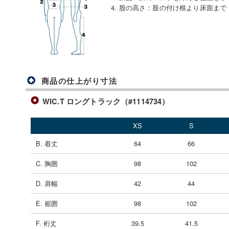
4. 股の高さ
：
股の付け根より床面まで
商品の仕上がり寸法
WIC.T ロングトラック（#1114734）
XS
S
B. 着丈
64
66
C. 胸囲
98
102
D. 肩幅
42
44
E. 裾囲
98
102
F. 裄丈
39.5
41.5