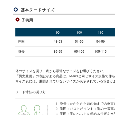
基本ヌードサイズ
子供用
90
100
110
胸囲
48-53
51-56
54-59
身長
85-95
95-105
105-115
体のサイズを測り、表から最適なサイズをお選びください。
「男女兼用」の表記がある商品は、Men'sと同じサイズ規格で作
サイズ表には、展開されていないサイズが表示されている場合が
ヌード寸法の測り方
1. 身長
：
かかとから頭の先までの垂直
2. 胸囲
：
バストポイント（胸の一番高
3. 胴囲
：
胴のベルトを締める位置を水