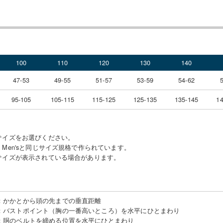
100
110
120
130
140
47-53
49-55
51-57
53-59
54-62
95-105
105-115
115-125
125-135
135-145
14
サイズをお選びください。
Men'sと同じサイズ規格で作られています。
サイズが表示されている場合があります。
：
かかとから頭の先までの垂直距離
：
バストポイント（胸の一番高いところ）を水平にひとまわり
：
胴のベルトを締める位置を水平にひとまわり