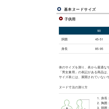
基本ヌードサイズ
子供用
90
胴囲
45-51
身長
85-95
体のサイズを測り、表から最適な
「男女兼用」の表記がある商品は、
サイズ表には、展開されていない
ヌード寸法の測り方
1. 身長
2. 胸囲
3. 胴囲