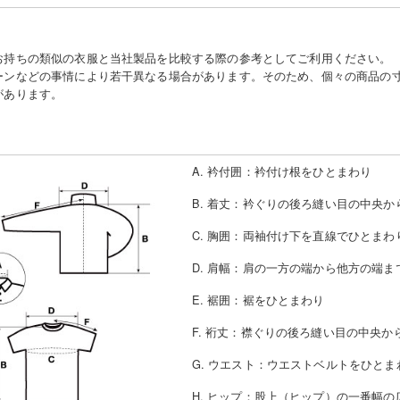
お持ちの類似の衣服と当社製品を比較する際の参考としてご利用ください。
ーンなどの事情により若干異なる場合があります。そのため、個々の商品の
があります。
A. 衿付囲
：
衿付け根をひとまわり
B. 着丈
：
衿ぐりの後ろ縫い目の中央か
C. 胸囲
：
両袖付け下を直線でひとまわ
D. 肩幅
：
肩の一方の端から他方の端ま
E. 裾囲
：
裾をひとまわり
F. 裄丈
：
襟ぐりの後ろ縫い目の中央か
G. ウエスト
：
ウエストベルトをひとま
H. ヒップ
：
股上（ヒップ）の一番幅の