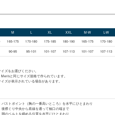
M
L
XL
XXL
M-W
L-W
0
165-175
170-180
175-185
180-190
165-175
170-180
90-95
95-101
101-107
107-113
101-107
107-113
サイズをお選びください。
Men'sと同じサイズ規格で作られています。
サイズが表示されている場合があります。
：
バストポイント（胸の一番高いところ）を水平にひとまわり
：
後襟ぐり中央から肩線を通って袖口の端まで
：
胴のベルトを締める位置を水平にひとまわり