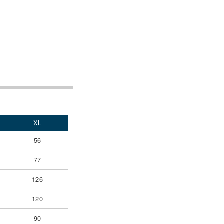
XL
56
77
126
120
90