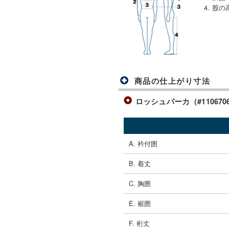
4. 股の
商品の仕上がり寸法
ロッシュパーカ（#110670
A. 衿付囲
B. 着丈
C. 胸囲
E. 裾囲
F. 裄丈