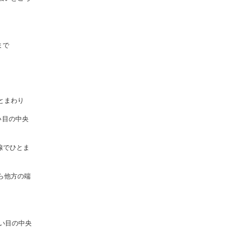
まで
とまわり
い目の中央
線でひとま
ら他方の端
い目の中央