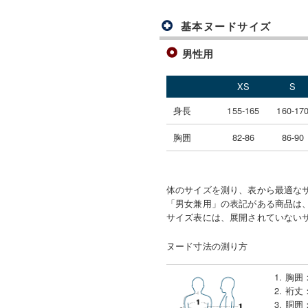
基本ヌードサイズ
男性用
XS
S
身長
155-165
160-17
胸囲
82-86
86-90
体のサイズを測り、表から最適な
「男女兼用」の表記がある商品は、
サイズ表には、展開されていない
ヌード寸法の測り方
1. 胸囲
2. 裄丈
3. 胴囲