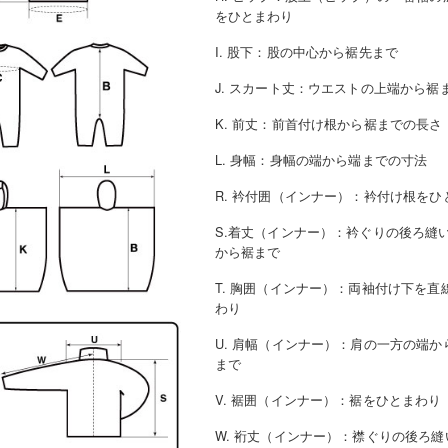
をひとまわり
I. 股下
：
股の中心から裾先まで
J. スカート丈
：
ウエストの上端から裾
K. 前丈
：
前首付け根から裾までの長さ
L. 身幅
：
身幅の端から端までの寸法
R. 衿付囲（インナー）
：
衿付け根をひ
S.着丈（インナー）
：
衿ぐりの後ろ縫
から裾まで
T. 胸囲（インナー）
：
両袖付け下を直
わり
U. 肩幅（インナー）
：
肩の一方の端か
まで
V. 裾囲（インナー）
：
裾をひとまわり
W. 裄丈（インナー）
：
襟ぐりの後ろ縫