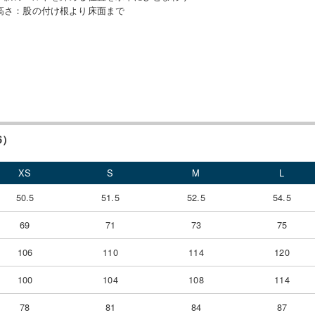
高さ
：
股の付け根より床面まで
6）
XS
S
M
L
50.5
51.5
52.5
54.5
69
71
73
75
106
110
114
120
100
104
108
114
78
81
84
87