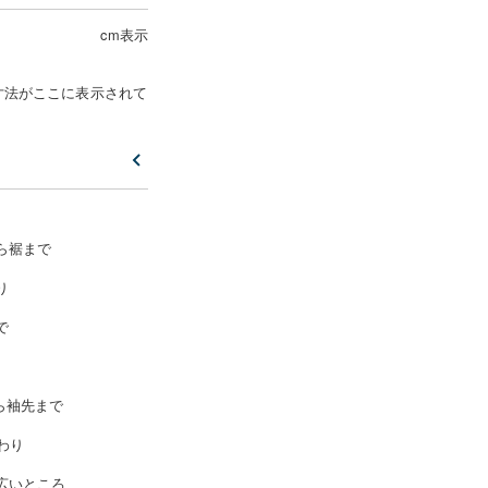
cm表示
寸法がここに表示されて
ら裾まで
り
で
ら袖先まで
わり
広いところ