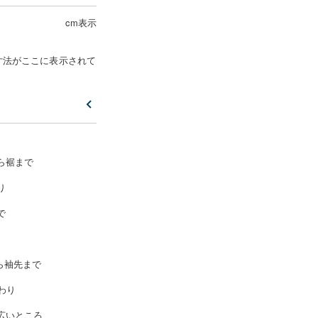
cm表示
寸法がここに表示されて
ら裾まで
り
で
ら袖先まで
わり
広いところ