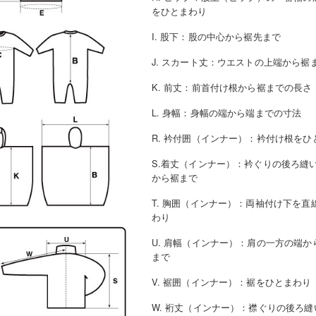
をひとまわり
I. 股下
：
股の中心から裾先まで
J. スカート丈
：
ウエストの上端から裾
K. 前丈
：
前首付け根から裾までの長さ
L. 身幅
：
身幅の端から端までの寸法
R. 衿付囲（インナー）
：
衿付け根をひ
S.着丈（インナー）
：
衿ぐりの後ろ縫
から裾まで
T. 胸囲（インナー）
：
両袖付け下を直
わり
U. 肩幅（インナー）
：
肩の一方の端か
まで
V. 裾囲（インナー）
：
裾をひとまわり
W. 裄丈（インナー）
：
襟ぐりの後ろ縫