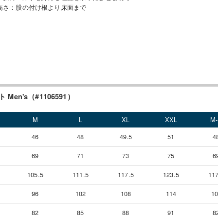
高さ
：
股の付け根より床面まで
Men's（#1106591）
M
L
XL
XXL
M
46
48
49.5
51
4
69
71
73
75
6
105.5
111.5
117.5
123.5
117
96
102
108
114
1
82
85
88
91
8