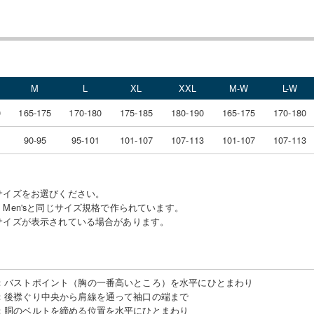
M
L
XL
XXL
M-W
L-W
0
165-175
170-180
175-185
180-190
165-175
170-180
90-95
95-101
101-107
107-113
101-107
107-113
サイズをお選びください。
Men'sと同じサイズ規格で作られています。
サイズが表示されている場合があります。
：
バストポイント（胸の一番高いところ）を水平にひとまわり
：
後襟ぐり中央から肩線を通って袖口の端まで
：
胴のベルトを締める位置を水平にひとまわり