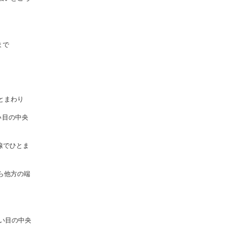
まで
とまわり
い目の中央
線でひとま
ら他方の端
い目の中央