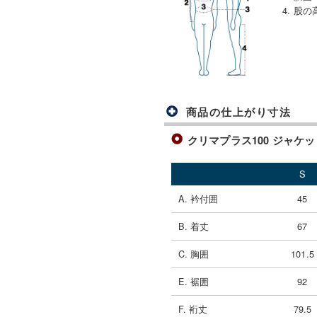
4. 股の
商品の仕上がり寸法
クリマプラス100 ジャケット 
S
A. 衿付囲
45
B. 着丈
67
C. 胸囲
101.5
E. 裾囲
92
F. 裄丈
79.5