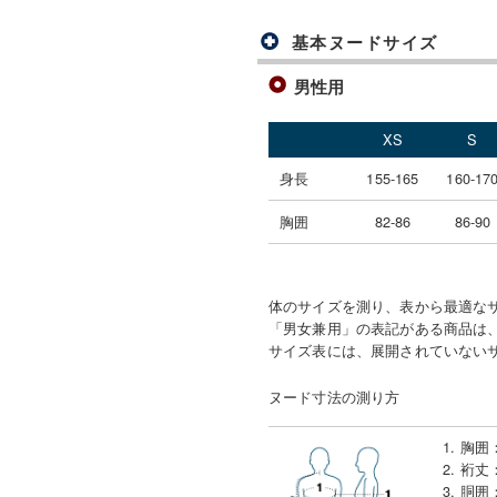
基本ヌードサイズ
男性用
XS
S
身長
155-165
160-17
胸囲
82-86
86-90
体のサイズを測り、表から最適な
「男女兼用」の表記がある商品は、
サイズ表には、展開されていない
ヌード寸法の測り方
1. 胸囲
2. 裄丈
3. 胴囲