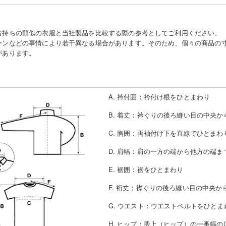
お持ちの類似の衣服と当社製品を比較する際の参考としてご利用ください。
ーンなどの事情により若干異なる場合があります。そのため、個々の商品の
があります。
A. 衿付囲
：
衿付け根をひとまわり
B. 着丈
：
衿ぐりの後ろ縫い目の中央か
C. 胸囲
：
両袖付け下を直線でひとまわ
D. 肩幅
：
肩の一方の端から他方の端ま
E. 裾囲
：
裾をひとまわり
F. 裄丈
：
襟ぐりの後ろ縫い目の中央か
G. ウエスト
：
ウエストベルトをひとま
H. ヒップ
：
股上（ヒップ）の一番幅の