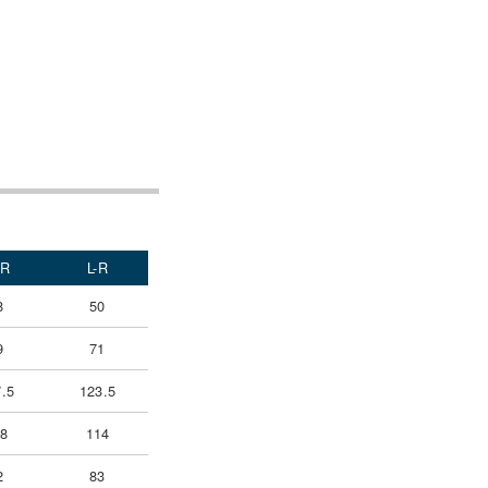
-R
L-R
8
50
9
71
.5
123.5
08
114
2
83