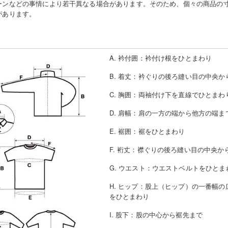
ーンなどの事情により若干異なる場合があります。そのため、個々の商品の
があります。
A. 衿付囲
：
衿付け根をひとまわり
B. 着丈
：
衿ぐりの後ろ縫い目の中央か
C. 胸囲
：
両袖付け下を直線でひとまわ
D. 肩幅
：
肩の一方の端から他方の端ま
E. 裾囲
：
裾をひとまわり
F. 裄丈
：
襟ぐりの後ろ縫い目の中央か
G. ウエスト
：
ウエストベルトをひとま
H. ヒップ
：
股上（ヒップ）の一番幅の
をひとまわり
I. 股下
：
股の中心から裾先まで