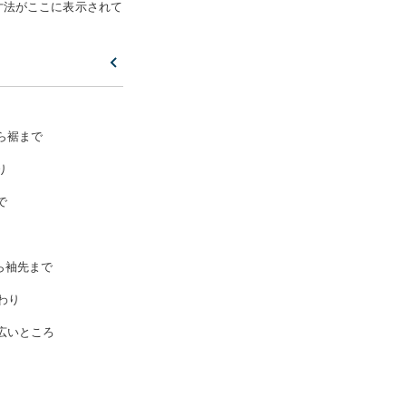
寸法がここに表示されて
ら裾まで
り
で
ら袖先まで
わり
広いところ