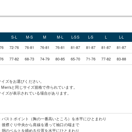
S
S-L
M-S
M
M-L
L-SS
L-S
L
L-L
76
72-76
76-81
76-81
76-81
81-87
81-87
81-87
81-87
76
77-82
68-73
74-79
80-85
65-70
71-76
77-82
83-88
サイズをお選びください。
Men'sと同じサイズ規格で作られています。
サイズが表示されている場合があります。
：
バストポイント（胸の一番高いところ）を水平にひとまわり
：
後襟ぐり中央から肩線を通って袖口の端まで
：
胴のベルトを締める位置を水平にひとまわり