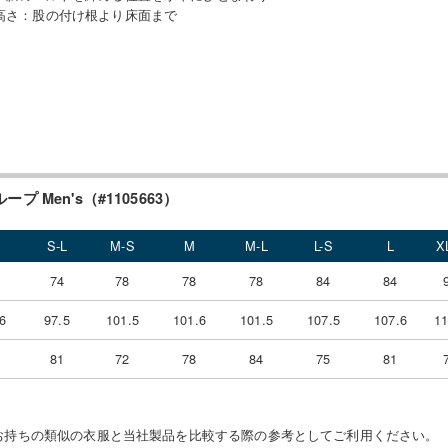
高さ
：
股の付け根より床面まで
プ Men's（#1105663）
S-L
M-S
M
M-L
L-S
L
X
4
74
78
78
78
84
84
6
97.5
101.5
101.6
101.5
107.5
107.6
11
5
81
72
78
84
75
81
お持ちの類似の衣服と当社製品を比較する際の参考としてご利用ください。