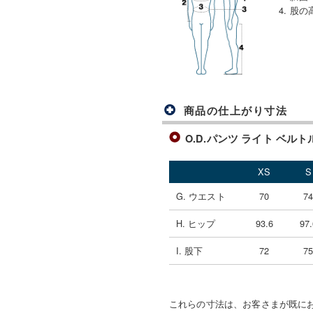
4. 股の
商品の仕上がり寸法
O.D.パンツ ライト ベルトルー
XS
S
G. ウエスト
70
7
H. ヒップ
93.6
97.
I. 股下
72
7
これらの寸法は、お客さまが既に