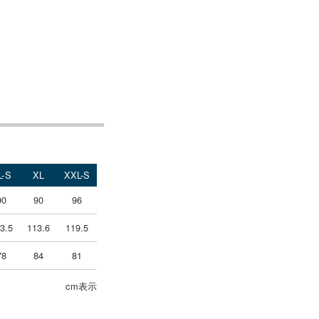
L-S
XL
XXL-S
90
90
96
3.5
113.6
119.5
78
84
81
cm表示