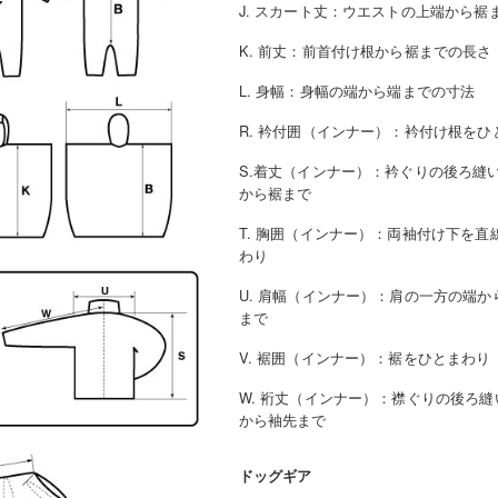
J. スカート丈
：
ウエストの上端から裾
K. 前丈
：
前首付け根から裾までの長さ
L. 身幅
：
身幅の端から端までの寸法
R. 衿付囲（インナー）
：
衿付け根をひ
S.着丈（インナー）
：
衿ぐりの後ろ縫
から裾まで
T. 胸囲（インナー）
：
両袖付け下を直
わり
U. 肩幅（インナー）
：
肩の一方の端か
まで
V. 裾囲（インナー）
：
裾をひとまわり
W. 裄丈（インナー）
：
襟ぐりの後ろ縫
から袖先まで
ドッグギア