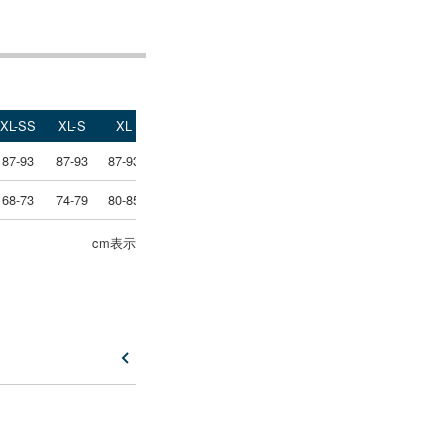
XL-SS
XL-S
XL
XL-L
XXL-S
XXL
XXXLS
87-93
87-93
87-93
87-93
93-99
93-99
99-105
68-73
74-79
80-85
86-91
77-82
83-88
80-85
cm表示