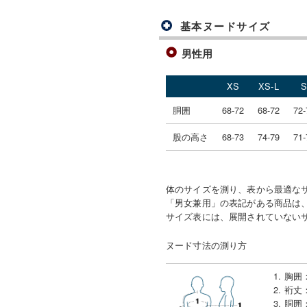
基本ヌードサイズ
男性用
XS
XS-L
胴囲
68-72
68-72
72-
股の高さ
68-73
74-79
71-
体のサイズを測り、表から最適な
「男女兼用」の表記がある商品は、
サイズ表には、展開されていない
ヌード寸法の測り方
1. 胸囲
2. 裄丈
3. 胴囲