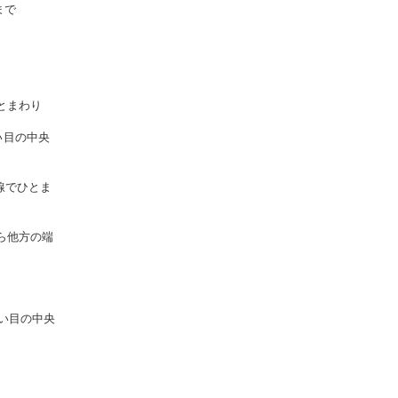
まで
とまわり
い目の中央
線でひとま
ら他方の端
い目の中央