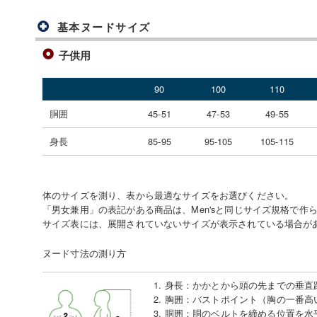
基本ヌードサイズ
子供用
90
100
110
胴囲
45-51
47-53
49-55
身長
85-95
95-105
105-115
体のサイズを測り、表から最適なサイズをお選びください。
「男女兼用」の表記がある商品は、Men'sと同じサイズ規格で作
サイズ表には、展開されていないサイズが表示されている場合が
ヌード寸法の測り方
1. 身長
：
かかとから頭の先までの垂直
2. 胸囲
：
バストポイント（胸の一番高
3. 胴囲
：
胴のベルトを締める位置を水