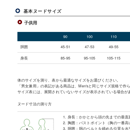
基本ヌードサイズ
子供用
90
100
110
胴囲
45-51
47-53
49-55
身長
85-95
95-105
105-115
体のサイズを測り、表から最適なサイズをお選びください。
「男女兼用」の表記がある商品は、Men'sと同じサイズ規格で作
サイズ表には、展開されていないサイズが表示されている場合が
ヌード寸法の測り方
1. 身長
：
かかとから頭の先までの垂直
2. 胸囲
：
バストポイント（胸の一番高
3. 胴囲
：
胴のベルトを締める位置を水