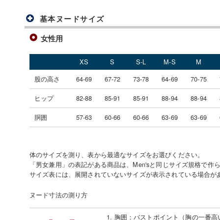
基本ヌードサイズ
女性用
XS
S
S-L
M-S
M
股の高さ
64-69
67-72
73-78
64-69
70-75
ヒップ
82-88
85-91
85-91
88-94
88-94
胴囲
57-63
60-66
60-66
63-69
63-69
体のサイズを測り、表から最適なサイズをお選びください。
「男女兼用」の表記がある商品は、Men'sと同じサイズ規格で作
サイズ表には、展開されていないサイズが表示されている場合が
ヌード寸法の測り方
1. 胸囲
：
バストポイント（胸の一番高