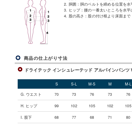
2. 胴囲
：
胴のベルトを締める位置を水
3. ヒップ
：
腰の一番太いところを水平
4. 股の高さ
：
股の付け根より床面まで
商品の仕上がり寸法
ドライテック インシュレーテッド アルパインパンツ Wome
S
S-L
M-S
M
M-L
G. ウエスト
70
73
76
73
76
H. ヒップ
99
102
105
102
105
I. 股下
68
77
68
71
80