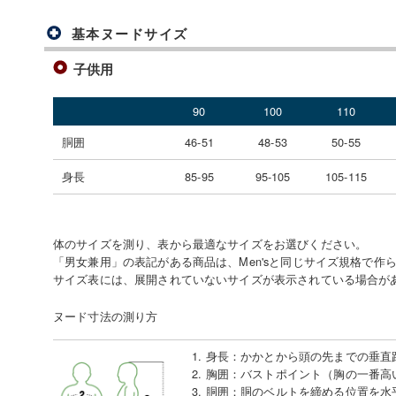
基本ヌードサイズ
子供用
90
100
110
胴囲
46-51
48-53
50-55
身長
85-95
95-105
105-115
体のサイズを測り、表から最適なサイズをお選びください。
「男女兼用」の表記がある商品は、Men'sと同じサイズ規格で作
サイズ表には、展開されていないサイズが表示されている場合が
ヌード寸法の測り方
1. 身長
：
かかとから頭の先までの垂直
2. 胸囲
：
バストポイント（胸の一番高
3. 胴囲
：
胴のベルトを締める位置を水