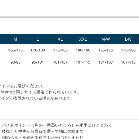
M
L
XL
XXL
M-W
L-W
0
165-175
170-180
175-185
180-190
165-175
170-180
90-95
95-101
101-107
107-113
101-107
107-113
サイズをお選びください。
Men'sと同じサイズ規格で作られています。
サイズが表示されている場合があります。
：
バストポイント（胸の一番高いところ）を水平にひとまわり
：
後襟ぐり中央から肩線を通って袖口の端まで
：
胴のベルトを締める位置を水平にひとまわり