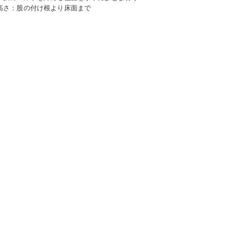
高さ
：
股の付け根より床面まで