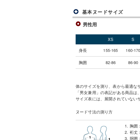
基本ヌードサイズ
男性用
XS
S
身長
155-165
160-17
胸囲
82-86
86-90
体のサイズを測り、表から最適な
「男女兼用」の表記がある商品は、
サイズ表には、展開されていない
ヌード寸法の測り方
1. 胸囲
2. 裄丈
3. 胴囲