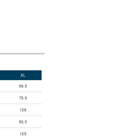
XL
59.5
75.5
126
50.5
125