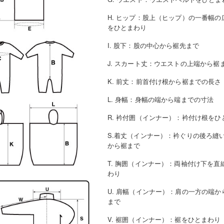
H. ヒップ
：
股上（ヒップ）の一番幅の
をひとまわり
I. 股下
：
股の中心から裾先まで
J. スカート丈
：
ウエストの上端から裾
K. 前丈
：
前首付け根から裾までの長さ
L. 身幅
：
身幅の端から端までの寸法
R. 衿付囲（インナー）
：
衿付け根をひ
S.着丈（インナー）
：
衿ぐりの後ろ縫
から裾まで
T. 胸囲（インナー）
：
両袖付け下を直
わり
U. 肩幅（インナー）
：
肩の一方の端か
まで
V. 裾囲（インナー）
：
裾をひとまわり