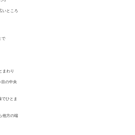
広いところ
まで
とまわり
い目の中央
線でひとま
ら他方の端