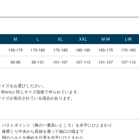
M
L
XL
XXL
M-W
L-W
0
165-175
170-180
175-185
180-190
165-175
170-180
90-95
95-101
101-107
107-113
101-107
107-113
サイズをお選びください。
Men'sと同じサイズ規格で作られています。
サイズが表示されている場合があります。
：
バストポイント（胸の一番高いところ）を水平にひとまわり
：
後襟ぐり中央から肩線を通って袖口の端まで
：
胴のベルトを締める位置を水平にひとまわり