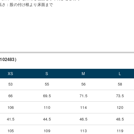
高さ
：
股の付け根より床面まで
02483）
XS
S
M
L
53
55
56
58
66
69.5
71.5
73.5
106
110
114
120
41.5
44.5
46.5
48.5
105
109
113
119