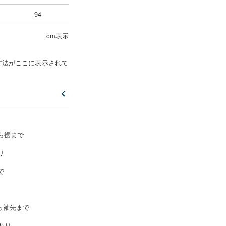
94
cm表示
寸法がここに表示されて
ら裾まで
り
で
ら袖先まで
わり