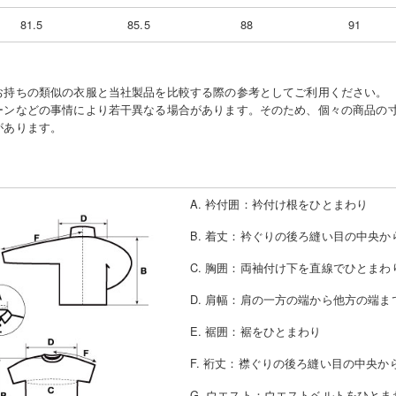
81.5
85.5
88
91
お持ちの類似の衣服と当社製品を比較する際の参考としてご利用ください。
ーンなどの事情により若干異なる場合があります。そのため、個々の商品の
があります。
A. 衿付囲
：
衿付け根をひとまわり
B. 着丈
：
衿ぐりの後ろ縫い目の中央か
C. 胸囲
：
両袖付け下を直線でひとまわ
D. 肩幅
：
肩の一方の端から他方の端ま
E. 裾囲
：
裾をひとまわり
F. 裄丈
：
襟ぐりの後ろ縫い目の中央か
G. ウエスト
：
ウエストベルトをひとま