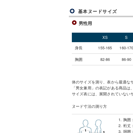
基本ヌードサイズ
男性用
XS
S
身長
155-165
160-17
胸囲
82-86
86-90
体のサイズを測り、表から最適な
「男女兼用」の表記がある商品は、
サイズ表には、展開されていない
ヌード寸法の測り方
1. 胸囲
2. 裄丈
3. 胴囲