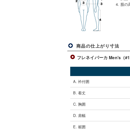
4. 股の
商品の仕上がり寸法
フレネイパーカ Men's（#11
A. 衿付囲
B. 着丈
C. 胸囲
D. 肩幅
E. 裾囲