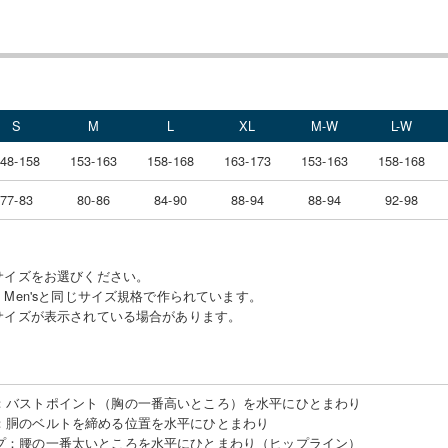
S
M
L
XL
M-W
L-W
48-158
153-163
158-168
163-173
153-163
158-168
77-83
80-86
84-90
88-94
88-94
92-98
サイズをお選びください。
Men'sと同じサイズ規格で作られています。
サイズが表示されている場合があります。
：
バストポイント（胸の一番高いところ）を水平にひとまわり
：
胴のベルトを締める位置を水平にひとまわり
プ
：
腰の一番太いところを水平にひとまわり（ヒップライン）