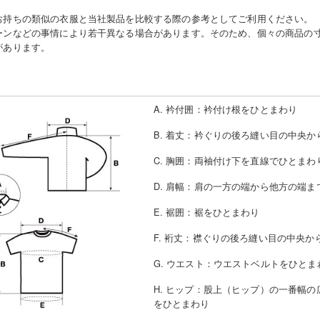
お持ちの類似の衣服と当社製品を比較する際の参考としてご利用ください。
ーンなどの事情により若干異なる場合があります。そのため、個々の商品の
があります。
A. 衿付囲
：
衿付け根をひとまわり
B. 着丈
：
衿ぐりの後ろ縫い目の中央か
C. 胸囲
：
両袖付け下を直線でひとまわ
D. 肩幅
：
肩の一方の端から他方の端ま
E. 裾囲
：
裾をひとまわり
F. 裄丈
：
襟ぐりの後ろ縫い目の中央か
G. ウエスト
：
ウエストベルトをひとま
H. ヒップ
：
股上（ヒップ）の一番幅の
をひとまわり