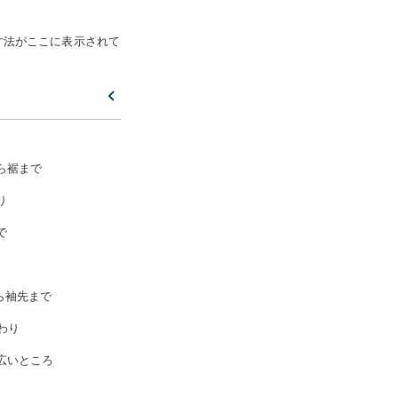
寸法がここに表示されて
ら裾まで
り
で
ら袖先まで
わり
広いところ