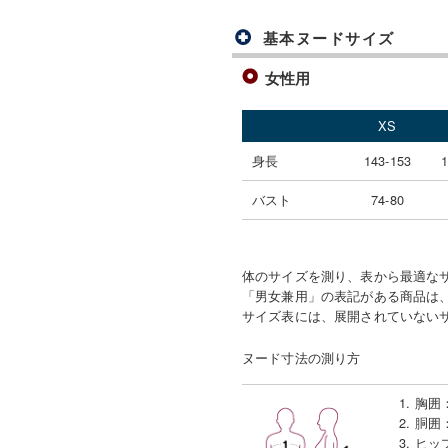
基本ヌードサイズ
女性用
XS
身長
143-153
1
バスト
74-80
体のサイズを測り、表から最適な
「男女兼用」の表記がある商品は、
サイズ表には、展開されていない
ヌード寸法の測り方
1. 胸囲
2. 胴囲
3. ヒッ