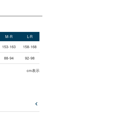
M-R
L-R
153-163
158-168
88-94
92-98
cm表示