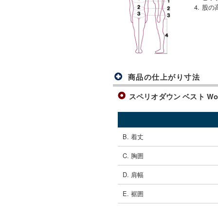
4. 股の
商品の仕上がり寸法
スペリオダウン ベスト Wome
B. 着丈
C. 胸囲
D. 肩幅
E. 裾囲