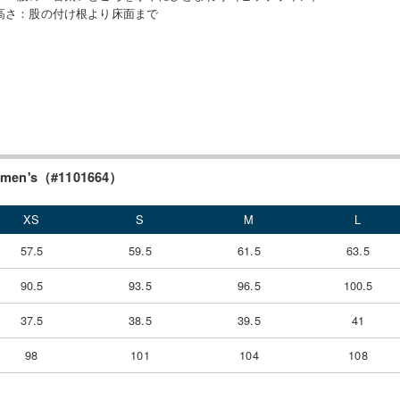
高さ
：
股の付け根より床面まで
n's（#1101664）
XS
S
M
L
57.5
59.5
61.5
63.5
90.5
93.5
96.5
100.5
37.5
38.5
39.5
41
98
101
104
108