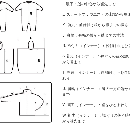
I. 股下
：
股の中心から裾先まで
J. スカート丈
：
ウエストの上端から裾
K. 前丈
：
前首付け根から裾までの長さ
L. 身幅
：
身幅の端から端までの寸法
R. 衿付囲（インナー）
：
衿付け根をひ
S.着丈（インナー）
：
衿ぐりの後ろ縫
から裾まで
T. 胸囲（インナー）
：
両袖付け下を直
わり
U. 肩幅（インナー）
：
肩の一方の端か
まで
V. 裾囲（インナー）
：
裾をひとまわり
W. 裄丈（インナー）
：
襟ぐりの後ろ縫
から袖先まで