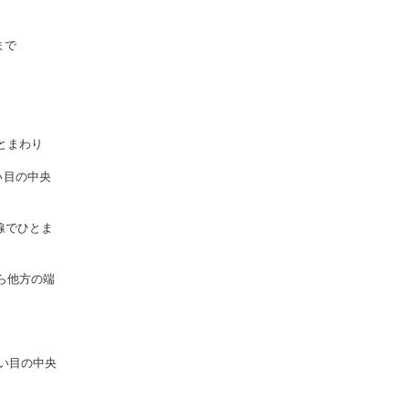
まで
とまわり
い目の中央
線でひとま
ら他方の端
い目の中央