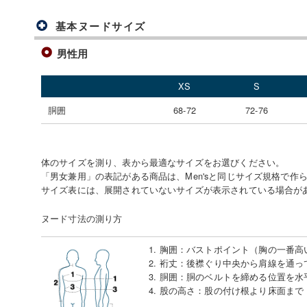
基本ヌードサイズ
男性用
XS
S
胴囲
68-72
72-76
体のサイズを測り、表から最適なサイズをお選びください。
「男女兼用」の表記がある商品は、Men'sと同じサイズ規格で作
サイズ表には、展開されていないサイズが表示されている場合が
ヌード寸法の測り方
1. 胸囲
：
バストポイント（胸の一番高
2. 裄丈
：
後襟ぐり中央から肩線を通っ
3. 胴囲
：
胴のベルトを締める位置を水
4. 股の高さ
：
股の付け根より床面まで