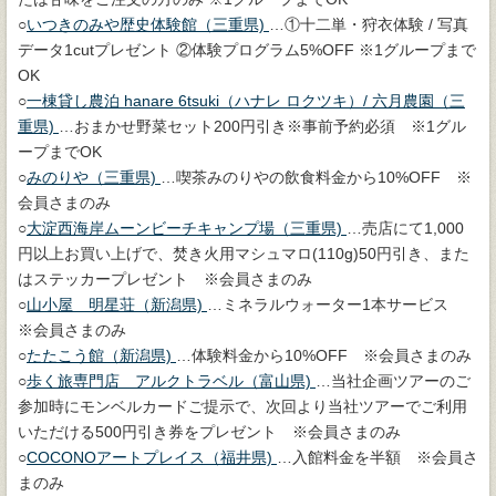
○
いつきのみや歴史体験館（三重県)
…①十二単・狩衣体験 / 写真
データ1cutプレゼント ②体験プログラム5%OFF ※1グループまで
OK
○
一棟貸し農泊 hanare 6tsuki（ハナレ ロクツキ）/ 六月農園（三
重県)
…おまかせ野菜セット200円引き※事前予約必須 ※1グル
ープまでOK
○
みのりや（三重県)
…喫茶みのりやの飲食料金から10%OFF ※
会員さまのみ
○
大淀西海岸ムーンビーチキャンプ場（三重県)
…売店にて1,000
円以上お買い上げで、焚き火用マシュマロ(110g)50円引き、また
はステッカープレゼント ※会員さまのみ
○
山小屋 明星荘（新潟県)
…ミネラルウォーター1本サービス
※会員さまのみ
○
たたこう館（新潟県)
…体験料金から10%OFF ※会員さまのみ
○
歩く旅専門店 アルクトラベル（富山県)
…当社企画ツアーのご
参加時にモンベルカードご提示で、次回より当社ツアーでご利用
いただける500円引き券をプレゼント ※会員さまのみ
○
COCONOアートプレイス（福井県)
…入館料金を半額 ※会員さ
まのみ