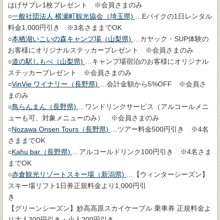
はげサブレ1枚プレゼント ※会員さまのみ
○
一般社団法人 横瀬町観光協会（埼玉県)
…Eバイクの1日レンタル
料金1,000円引き ※3名さままでOK
○
本栖湖いこいの森キャンプ場（山梨県)
…カヤック・SUP体験の
お客様にオリジナルステッカープレゼント ※会員さまのみ
○
道の駅しもべ（山梨県)
…キャンプ場宿泊のお客様にオリジナル
ステッカープレゼント ※会員さまのみ
○
VinVie ワイナリー（長野県)
…会計金額から5%OFF ※会員さ
まのみ
○
鳥らんまん（長野県)
…ワンドリンクサービス（アルコールメニ
ューも可、対象メニューのみ） ※会員さまのみ
○
Nozawa Onsen Tours（長野県)
…ツアー料金500円引き ※4名
さままでOK
○
Kahu bar（長野県)
…アルコールドリンク100円引き ※4名さま
までOK
○
赤倉観光リゾートスキー場（新潟県)
…【ウィンターシーズン】
スキー場リフト1日券正規料金より1,000円引
【グリーンシーズン】妙高高原スカイケーブル 乗車券 正規料金よ
り大人300円引き・小人200円引き