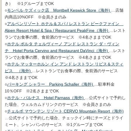
き） ※1グループまでOK
○
モンベル ケズィック店 Montbell Keswick Store（海外)
…店舗
内商品10%OFF ※会員さまのみ
○
アルペンリゾート ホテル＆スパ / レストラン ピークファイン
Alpen Resort Hotel & Spa / Restaurant PeakFine（海外)
…レスト
ランでお食事の際、食前酒のサービス ※4名さままでOK
○
ホテル ポルタ チェルヴィーノ アンド レストラン ダ・ヴィン
チ Hotel Porta Cervino and Restaurant DaVinci（海外)
…レスト
ランでお食事の際、食前酒のサービス ※4名さままでOK
○
ホテル マッターホルン イン アンド レストラン リビス＆スティ
ビス （海外)
…レストランでお食事の際、食前酒のサービス
※4名さままでOK
○
パーキング シャラー Parking Schaller（海外)
…駐車料金
10％OFF ※2名さままでOK
○
ホテル・パルナス Hotel Parnass（海外)
…公式サイトで予約し
た場合、ウェルカムドリンクのサービス ※会員さまのみ
○
チェルボ マウンテン リゾート CERVO Mountain Resort（海外)
…公式サイトで予約した場合、チェックイン時にチーズとドライ
ミート、シャンパンのサービス ※1グループまでOK