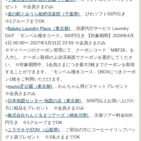
ゼント ※会員さまのみ
○
道の駅とみうら枇杷倶楽部（千葉県)
…びわソフト50円引き
※1グループまでOK
○
Baluko Laundry Place（東京都)
…洗濯代行サービス Laundry
OUT 「モンベル撥水コース」300円引き 【対象期間】2026年4月
1日 00:00〜 2027年3月31日 23:59 ※会員さまのみ
※マイページのクーポン管理にて、クーポンコード「MBF26」を
入力し、クーポン取得の上決済画面でクーポンを選択してくださ
い。 ※対象期間中、1会員さまにつき最大3枚までクーポンを取得
することができます。「モンベル撥水コース」1BOXにつきクーポ
ン1枚をご利用いただけます。
○
inumo芝公園（東京都)
…わんちゃん用ビスケットプレゼント
※会員さまのみ
○
日本地図センター 地図の店（東京都)
…500円以上お買い上げの
方に粗品をプレゼント ※会員さまのみ
○
株式会社ちんぐるまツアーズ（神奈川県)
…主催ツアー料金500
円引き ※1グループまでOK
○
ニラサキヤSTAY（山梨県)
…ご宿泊の方にコーヒードリップバッ
グ１袋プレゼント ※3名さままでOK