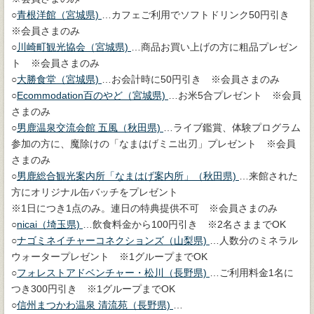
○
青根洋館（宮城県)
…カフェご利用でソフトドリンク50円引き
※会員さまのみ
○
川崎町観光協会（宮城県)
…商品お買い上げの方に粗品プレゼン
ト ※会員さまのみ
○
大勝食堂（宮城県)
…お会計時に50円引き ※会員さまのみ
○
Ecommodation百のやど（宮城県)
…お米5合プレゼント ※会員
さまのみ
○
男鹿温泉交流会館 五風（秋田県)
…ライブ鑑賞、体験プログラム
参加の方に、魔除けの「なまはげミニ出刃」プレゼント ※会員
さまのみ
○
男鹿総合観光案内所「なまはげ案内所」（秋田県)
…来館された
方にオリジナル缶バッチをプレゼント
※1日につき1点のみ。連日の特典提供不可 ※会員さまのみ
○
nicai（埼玉県)
…飲食料金から100円引き ※2名さままでOK
○
ナゴミネイチャーコネクションズ（山梨県)
…人数分のミネラル
ウォータープレゼント ※1グループまでOK
○
フォレストアドベンチャー・松川（長野県)
…ご利用料金1名に
つき300円引き ※1グループまでOK
○
信州まつかわ温泉 清流苑（長野県)
…