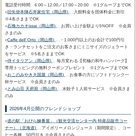
電話受付時間 6:00～12:00／17:00～20:00 ※1グループまでOK
○
旧矢掛本陣石井家住宅（岡山県)
…入館料金を団体料金に割引
※4名さままでOK
○
石挽カカオissai（岡山県)
…お買い上げ金額より5%OFF ※会員
さまのみ
○
Caffe dell’ Orto（岡山県)
…・1,000円以上のお会計で100円引
き・ランチセットをご注文のお客さまにミニサイズのジェラート
をサービス ※5名さままでOK
○
侍イタリアン（岡山県)
…毎月変わる【究極の和牛ハンバーグ】
専用トッピングの無料クーポンプレゼント ※1グループまでOK
○
おこのみやき大国屋（岡山県)
…お食事の方にソフトドリンク一
杯サービス ※会員さまのみ
○
とみ山荘 天府苑（岡山県)
…水餃子１人前サービス ※会員さま
のみ
2026年4月公開のフレンドショップ
○
道の駅「おびら鰊番屋」（観光交流センター内 特産品販売コー
ナー）（北海道)
…アイボリーメロンジュース（期間限定）、コー
ヒー各種 50円引き ※会員さまのみ