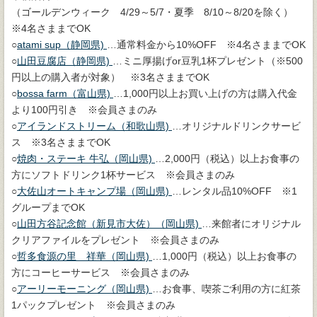
（ゴールデンウィーク 4/29～5/7・夏季 8/10～8/20を除く）
※4名さままでOK
○
atami sup（静岡県)
…通常料金から10%OFF ※4名さままでOK
○
山田豆腐店（静岡県)
…ミニ厚揚げor豆乳1杯プレゼント（※500
円以上の購入者が対象） ※3名さままでOK
○
bossa farm（富山県)
…1,000円以上お買い上げの方は購入代金
より100円引き ※会員さまのみ
○
アイランドストリーム（和歌山県)
…オリジナルドリンクサービ
ス ※3名さままでOK
○
焼肉・ステーキ 牛弘（岡山県)
…2,000円（税込）以上お食事の
方にソフトドリンク1杯サービス ※会員さまのみ
○
大佐山オートキャンプ場（岡山県)
…レンタル品10%OFF ※1
グループまでOK
○
山田方谷記念館（新見市大佐）（岡山県)
…来館者にオリジナル
クリアファイルをプレゼント ※会員さまのみ
○
哲多食源の里 祥華（岡山県)
…1,000円（税込）以上お食事の
方にコーヒーサービス ※会員さまのみ
○
アーリーモーニング（岡山県)
…お食事、喫茶ご利用の方に紅茶
1パックプレゼント ※会員さまのみ