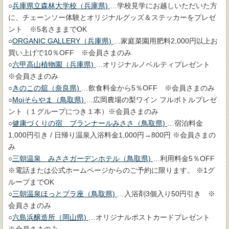
○
兵庫県立森林大学校（兵庫県)
…学校見学にお越しいただいた方
に、チェーンソー体験とオリジナルグッズ＆ステッカーをプレゼ
ント ※5名さままでOK
○
ORGANIC GALLERY（兵庫県)
…家庭菜園用肥料2,000円以上お
買い上げで10％OFF ※会員さまのみ
○
六甲高山植物園（兵庫県)
…オリジナルノベルティプレゼント
※会員さまのみ
○
きのこの舘（奈良県)
…飲食料金から5％OFF ※会員さまのみ
○
Moiそらやま（鳥取県)
…広岡農場の梨ワイン フルボトルプレゼ
ント（１グループにつき１本）※会員さまのみ
○
健康づくりの宿 ブランナールみささ（鳥取県)
…宿泊料金
1,000円引き / 日帰り温泉入浴料金1,000円→800円 ※会員さまの
み
○
三朝温泉 みささガーデンホテル（鳥取県)
…利用料金5％OFF
※電話または公式ホームページからのご予約に限ります。 ※1グ
ループまでOK
○
三朝温泉ほっとプラ座（鳥取県)
…入浴剤3個入り50円引き ※
会員さまのみ
○
六島浜醸造所（岡山県)
…オリジナルポストカードプレゼント