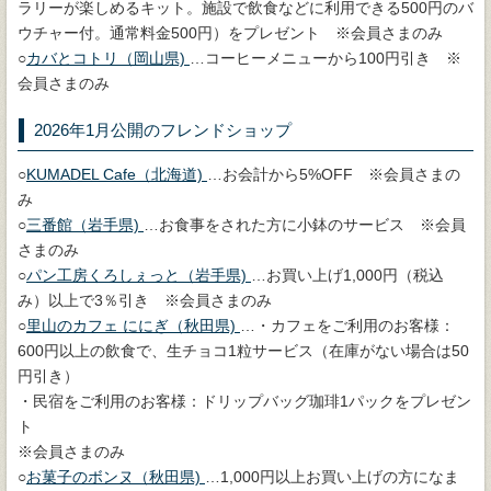
ラリーが楽しめるキット。施設で飲食などに利用できる500円のバ
ウチャー付。通常料金500円）をプレゼント ※会員さまのみ
○
カバとコトリ（岡山県)
…コーヒーメニューから100円引き ※
会員さまのみ
2026年1月公開のフレンドショップ
○
KUMADEL Cafe（北海道)
…お会計から5%OFF ※会員さまの
み
○
三番館（岩手県)
…お食事をされた方に小鉢のサービス ※会員
さまのみ
○
パン工房くろしぇっと（岩手県)
…お買い上げ1,000円（税込
み）以上で3％引き ※会員さまのみ
○
里山のカフェ ににぎ（秋田県)
…・カフェをご利用のお客様：
600円以上の飲食で、生チョコ1粒サービス（在庫がない場合は50
円引き）
・民宿をご利用のお客様：ドリップバッグ珈琲1パックをプレゼン
ト
※会員さまのみ
○
お菓子のボンヌ（秋田県)
…1,000円以上お買い上げの方になま