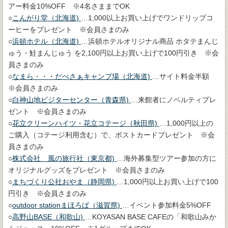
アー料金10%OFF ※4名さままでOK
○
こんがり堂（北海道)
…1,000以上お買い上げでワンドリップコ
ーヒーをプレゼント ※会員さまのみ
○
浜頓ホテル（北海道)
…浜頓ホテルオリジナル商品 ホタテまんじ
ゅう・鮭まんじゅう を2,100円以上お買い上げで100円引き ※会
員さまのみ
○
なまら・・・だべさぁキャンプ場（北海道)
…サイト料金半額
※会員さまのみ
○
白神山地ビジターセンター（青森県)
…来館者にノベルティプレ
ゼント ※会員さまのみ
○
花立クリーンハイツ・花立コテージ（秋田県)
…1,000円以上の
ご購入（コテージ利用含む）で、ポストカードプレゼント ※会
員さまのみ
○
株式会社 風の旅行社（東京都)
…海外募集型ツアー参加の方に
オリジナルグッズをプレゼント ※会員さまのみ
○
まちづくり公社おやま（静岡県)
…1,000円以上お買い上げで100
円引き ※会員さまのみ
○
outdoor stationまほろば（滋賀県)
…イベント参加料金5%OFF
○
高野山BASE（和歌山)
…KOYASAN BASE CAFEの「和歌山みか