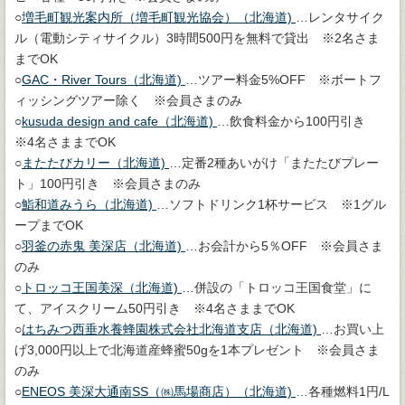
○
増毛町観光案内所（増毛町観光協会）（北海道)
…レンタサイク
ル（電動シティサイクル）3時間500円を無料で貸出 ※2名さま
までOK
○
GAC・River Tours（北海道)
…ツアー料金5%OFF ※ボートフ
ィッシングツアー除く ※会員さまのみ
○
kusuda design and cafe（北海道)
…飲食料金から100円引き
※4名さままでOK
○
またたびカリー（北海道)
…定番2種あいがけ「またたびプレー
ト」100円引き ※会員さまのみ
○
鮨和道みうら（北海道)
…ソフトドリンク1杯サービス ※1グル
ープまでOK
○
羽釜の赤鬼 美深店（北海道)
…お会計から5％OFF ※会員さま
のみ
○
トロッコ王国美深（北海道)
…併設の「トロッコ王国食堂」に
て、アイスクリーム50円引き ※4名さままでOK
○
はちみつ西垂水養蜂園株式会社北海道支店（北海道)
…お買い上
げ3,000円以上で北海道産蜂蜜50gを1本プレゼント ※会員さま
のみ
○
ENEOS 美深大通南SS（㈱馬場商店）（北海道)
…各種燃料1円/L