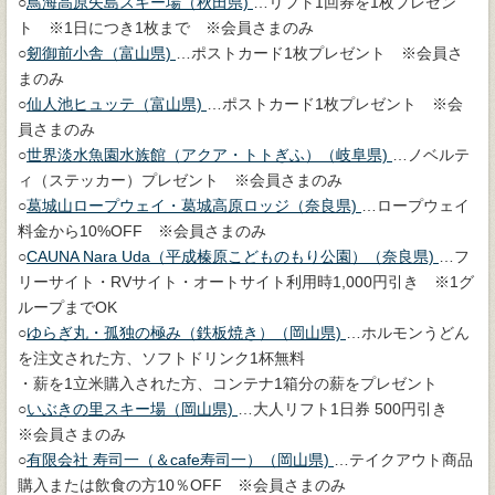
○
鳥海高原矢島スキー場（秋田県)
…リフト1回券を1枚プレゼン
ト ※1日につき1枚まで ※会員さまのみ
○
剱御前小舎（富山県)
…ポストカード1枚プレゼント ※会員さ
まのみ
○
仙人池ヒュッテ（富山県)
…ポストカード1枚プレゼント ※会
員さまのみ
○
世界淡水魚園水族館（アクア・トトぎふ）（岐阜県)
…ノベルテ
ィ（ステッカー）プレゼント ※会員さまのみ
○
葛城山ロープウェイ・葛城高原ロッジ（奈良県)
…ロープウェイ
料金から10%OFF ※会員さまのみ
○
CAUNA Nara Uda（平成榛原こどものもり公園）（奈良県)
…フ
リーサイト・RVサイト・オートサイト利用時1,000円引き ※1グ
ループまでOK
○
ゆらぎ丸・孤独の極み（鉄板焼き）（岡山県)
…ホルモンうどん
を注文された方、ソフトドリンク1杯無料
・薪を1立米購入された方、コンテナ1箱分の薪をプレゼント
○
いぶきの里スキー場（岡山県)
…大人リフト1日券 500円引き
※会員さまのみ
○
有限会社 寿司一（＆cafe寿司一）（岡山県)
…テイクアウト商品
購入または飲食の方10％OFF ※会員さまのみ