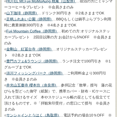
○
HOTEL Mt.Fuji MoMoAung 桃庵（山梨県)
…宿泊の方にミャンマ
ーコーヒーをプレゼント ※会員さまのみ
○
山下珈琲（静岡県)
…ドリンク30円引き ※2名さままでOK
○
足柄ふれあい公園（静岡県)
…BBQもしくは鍋手ぶらプラン利用
時に農業体験300円引き ※4名さままでOK
○
Fuji Mountain Coffee（静岡県)
…初めての方:オリジナルステッ
カープレゼント 2回目以降の方:お会計から5%OFF ※会員さま
のみ
○
金剛山 紅冨台寺（静岡県)
…オリジナルステッカープレゼン
ト ※2名さままでOK
○
豊門カフェ&ラウンジ（静岡県)
…ランチ注文で100円引き ※1
グループまでOK
○
須川フィッシングパーク（静岡県)
…ご利用料金より300円引
き ※会員さまのみ
○
井光山五臺寺 櫻本坊（奈良県)
…参拝記念「散華」授与 蓮の花
びらを型どった御守（紙製）で、携帯カバー・財布・ICケースに
入れて頂けるサイズ 本やスケジュール帳の栞としても役立てて
頂けるものです。※「拝観朱印受付」の窓口にて授与 ※会員さ
まのみ
○
サンシャインとうはく（鳥取県)
…電話予約の場合10％OFF ※