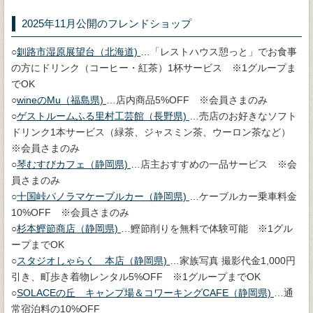
2025年11月公開のフレンドショップ
○
釧路市湿原展望台（北海道)
…「レストハウス憩っと」でお食事
の方にドリンク（コーヒー・紅茶）1杯サービス ※1グループま
でOK
○
wineのMu（福島県)
…店内商品5%OFF ※会員さまのみ
○
ゲストルームふる里村工芸館（長野県)
…売店のお好きなソフト
ドリンク1本サービス（緑茶、ジャスミン茶、ウーロン茶など）
※会員さまのみ
○
琴むすびカフェ（静岡県)
…店主おすすめの一品サービス ※会
員さまのみ
○
十国峠パノラマケーブルカー（静岡県)
…ケーブルカー乗車料金
10%OFF ※会員さまのみ
○
杉本鰹節商店（静岡県)
…鰹節削りを無料で体験可能 ※1グル
ープまでOK
○
スタジオしゃらく 本店（静岡県)
…家族写真 撮影代金1,000円
引き、町歩き着物レンタル5%OFF ※1グループまでOK
○
SOLACEの丘 キャンプ場＆コワーキングCAFE（静岡県)
…通
常宿泊料の10%OFF