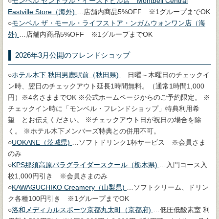
○
モンベル セントラル・イーストビル店 Montbell Central
Eastville Store（海外)
…店舗内商品5%OFF ※1グループまでOK
○
モンベル ザ・モール・ライフストア・ンガムウォンワン店（海
外)
…店舗内商品5%OFF ※1グループまでOK
2026年3月公開のフレンドショップ
○
ホテル木下 秋田男鹿駅前（秋田県)
…日曜～木曜日のチェックイ
ン時、翌日のチェックアウト延長1時間無料。（通常1時間1,000
円）※4名さままでOK ※公式ホームページからのご予約限定。 ※
チェックイン時に「モンベル・フレンドショップ」特典利用希
望 とお伝えください。 ※チェックアウト日が祝日の場合を除
く。 ※ホテル木下メンバーズ特典との併用不可。
○
UOKANE（茨城県)
…ソフトドリンク1杯サービス ※会員さま
のみ
○
KPS那須高原パラグライダースクール（栃木県)
…入門コース入
校1,000円引き ※会員さまのみ
○
KAWAGUCHIKO Creamery（山梨県)
…ソフトクリーム、ドリン
ク各種100円引き ※1グループまでOK
○
洛和メディカルスポーツ京都丸太町（京都府)
…低圧低酸素室 利