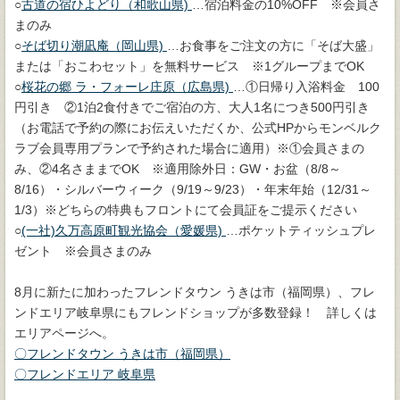
○
古道の宿ひよどり（和歌山県)
…宿泊料金の10%OFF ※会員さ
まのみ
○
そば切り潮凪庵（岡山県)
…お食事をご注文の方に「そば大盛」
または「おこわセット」を無料サービス ※1グループまでOK
○
桜花の郷 ラ・フォーレ庄原（広島県)
…①日帰り入浴料金 100
円引き ②1泊2食付きでご宿泊の方、大人1名につき500円引き
（お電話で予約の際にお伝えいただくか、公式HPからモンベルク
ラブ会員専用プランで予約された場合に適用）※①会員さまの
み、②4名さままでOK ※適用除外日：GW・お盆（8/8～
8/16）・シルバーウィーク（9/19～9/23）・年末年始（12/31～
1/3）※どちらの特典もフロントにて会員証をご提示ください
○
(一社)久万高原町観光協会（愛媛県)
…ポケットティッシュプレ
ゼント ※会員さまのみ
8月に新たに加わったフレンドタウン うきは市（福岡県）、フレ
ンドエリア岐阜県にもフレンドショップが多数登録！ 詳しくは
エリアページへ。
〇フレンドタウン うきは市（福岡県）
〇フレンドエリア 岐阜県