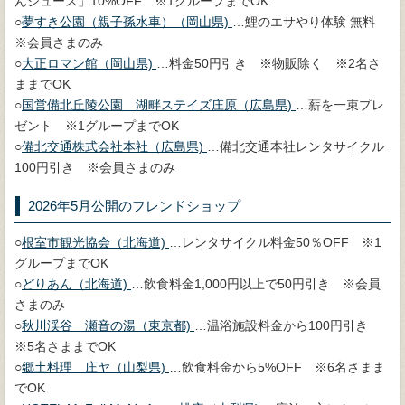
んジュース」10%OFF ※1グループまでOK
○
夢すき公園（親子孫水車）（岡山県)
…鯉のエサやり体験 無料
※会員さまのみ
○
大正ロマン館（岡山県)
…料金50円引き ※物販除く ※2名さ
ままでOK
○
国営備北丘陵公園 湖畔ステイズ庄原（広島県)
…薪を一束プレ
ゼント ※1グループまでOK
○
備北交通株式会社本社（広島県)
…備北交通本社レンタサイクル
100円引き ※会員さまのみ
2026年5月公開のフレンドショップ
○
根室市観光協会（北海道)
…レンタサイクル料金50％OFF ※1
グループまでOK
○
どりあん（北海道)
…飲食料金1,000円以上で50円引き ※会員
さまのみ
○
秋川渓谷 瀬音の湯（東京都)
…温浴施設料金から100円引き
※5名さままでOK
○
郷土料理 庄ヤ（山梨県)
…飲食料金から5%OFF ※6名さまま
でOK