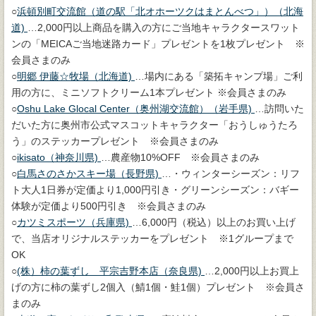
○
浜頓別町交流館（道の駅「北オホーツクはまとんべつ」）（北海
道)
…2,000円以上商品を購入の方にご当地キャラクタースワット
ンの「MEICAご当地迷路カード」プレゼントを1枚プレゼント ※
会員さまのみ
○
明郷 伊藤☆牧場（北海道)
…場内にある「築拓キャンプ場」ご利
用の方に、ミニソフトクリーム1本プレゼント ※会員さまのみ
○
Oshu Lake Glocal Center（奥州湖交流館）（岩手県)
…訪問いた
だいた方に奥州市公式マスコットキャラクター「おうしゅうたろ
う」のステッカープレゼント ※会員さまのみ
○
ikisato（神奈川県)
…農産物10%OFF ※会員さまのみ
○
白馬さのさかスキー場（長野県)
…・ウィンターシーズン：リフ
ト大人1日券が定価より1,000円引き・グリーンシーズン：バギー
体験が定価より500円引き ※会員さまのみ
○
カツミスポーツ（兵庫県)
…6,000円（税込）以上のお買い上げ
で、当店オリジナルステッカーをプレゼント ※1グループまで
OK
○
(株）柿の葉ずし 平宗吉野本店（奈良県)
…2,000円以上お買上
げの方に柿の葉ずし2個入（鯖1個・鮭1個）プレゼント ※会員さ
まのみ