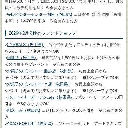
用料金500円引き ※1回3,300円を2,800円で利用可。ただし、月会
員・回数券利用を除く ※会員さまのみ
○
矢掛ビジターセンター問屋（岡山県)
…日本酒（純米吟醸「矢掛
本陣」）1本200円引き ※会員さまのみ
2026年2月公開のフレンドショップ
○
CYMBALS（岩手県)
…宿泊代金またはアクティビティ利用代金
を5%OFF ※4名さままでOK
○
回進堂（岩手県)
…当店商品を1,500円以上お買い上げの方へ季
節のお菓子をプレゼント ※会員さまのみ
○
お菓子のゴンタロー 船越店（秋田県)
…お買上金額から
5%OFF（現金でのお支払いに限ります） ※1グループまでOK
○
お菓子のゴンタロー 本店（秋田県)
…お買上金額から
5%OFF（現金でのお支払いに限ります） ※1グループまでOK
○
ぶるーべりーガーデンcafe（秋田県)
…ブルーベリーソフト 50円
引き ※3名さままでOK
○
割烹 淳（秋田県)
…1杯目のドリンク100円引き ※会員さまの
み
○
ACAO FOREST（静岡県)
…ジャーニーセット（アートスタンプ