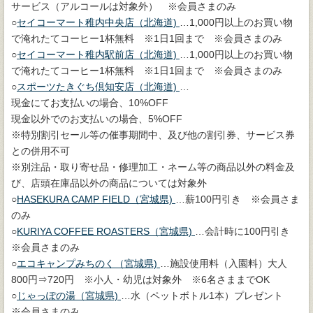
サービス（アルコールは対象外） ※会員さまのみ
○
セイコーマート稚内中央店（北海道)
…1,000円以上のお買い物
で淹れたてコーヒー1杯無料 ※1日1回まで ※会員さまのみ
○
セイコーマート稚内駅前店（北海道)
…1,000円以上のお買い物
で淹れたてコーヒー1杯無料 ※1日1回まで ※会員さまのみ
○
スポーツたきぐち倶知安店（北海道)
…
現金にてお支払いの場合、10%OFF
現金以外でのお支払いの場合、5%OFF
※特別割引セール等の催事期間中、及び他の割引券、サービス券
との併用不可
※別注品・取り寄せ品・修理加工・ネーム等の商品以外の料金及
び、店頭在庫品以外の商品については対象外
○
HASEKURA CAMP FIELD（宮城県)
…薪100円引き ※会員さま
のみ
○
KURIYA COFFEE ROASTERS（宮城県)
…会計時に100円引き
※会員さまのみ
○
エコキャンプみちのく（宮城県)
…施設使用料（入園料）大人
800円⇒720円 ※小人・幼児は対象外 ※6名さままでOK
○
じゃっぽの湯（宮城県)
…水（ペットボトル1本）プレゼント
※会員さまのみ