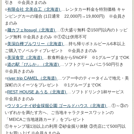
引き ※会員さまのみ
○
有限会社 北美自工（北海道)
…レンタカー料金を特別価格 キャ
ンピングカーの場合 (1日通常 22,000円→19,800円) ※会員さ
まのみ
○
麺カフェItosugI（北海道)
…①大盛り無料 ②150円以内のトッピ
ング無料 ※会員さまのみ ※①②は併用不可
○
美深白樺ブルワリー（北海道)
…持ち帰りボトルビール6本以上
ご購入でノベルティプレゼント ※会員さまのみ
○
美深食堂（北海道)
…飲食料金から5%OFF ※1グループまでOK
○
道の駅「びふか」（北海道)
…ソフトクリームバニラ50円引き
※会員さまのみ
○
river trip CAMEL（北海道)
…ツアー中のティータイムで地元・美
深町のスイーツをプレゼント ※1グループまでOK
○
REST HOUSE あうる（北海道)
…ソフトドリンク1杯サービス
※会員さまのみ
○
ウソタンナイ砂金採掘公園 ゴールドハウス（北海道)
…①～③の
いずれかを満たす方へ、ご当地キャラクタースワットンの
「MEICAご当地迷路カード」をプレゼント
①キャンプ場1泊以上の利用 ②砂金掘り体験 ③売店にて500円以
上お買い上げ ※会員さまのみ