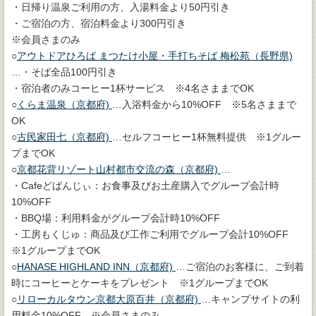
・日帰り温泉ご利用の方、入湯料金より50円引き
・ご宿泊の方、宿泊料金より300円引き
※会員さまのみ
○
アウトドアひろば まつたけ小屋・手打ちそば 梅松苑（長野県)
…・そば全品100円引き
・宿泊者のみコーヒー1杯サービス ※4名さままでOK
○
くらま温泉（京都府)
…入浴料金から10%OFF ※5名さままで
OK
○
古民家田七（京都府)
…セルフコーヒー1杯無料提供 ※1グルー
プまでOK
○
京都花背リゾート山村都市交流の森（京都府)
…
・Cafeどばんじぃ：お食事及びお土産購入でグループ会計時
10%OFF
・BBQ場：利用料金がグループ会計時10%OFF
・工房もくじゅ：商品及び工作ご利用でグループ会計10%OFF
※1グループまでOK
○
HANASE HIGHLAND INN（京都府)
…ご宿泊のお客様に、ご到着
時にコーヒーとケーキをプレゼント ※1グループまでOK
○
リローカルタウン京都大原百井（京都府)
…キャンプサイトの利
用料金10%OFF ※会員さまのみ