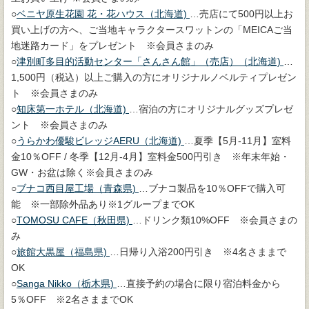
○
ベニヤ原生花園 花・花ハウス（北海道)
…売店にて500円以上お
買い上げの方へ、ご当地キャラクタースワットンの「MEICAご当
地迷路カード」をプレゼント ※会員さまのみ
○
津別町多目的活動センター「さんさん館」（売店）（北海道)
…
1,500円（税込）以上ご購入の方にオリジナルノベルティプレゼン
ト ※会員さまのみ
○
知床第一ホテル（北海道)
…宿泊の方にオリジナルグッズプレゼ
ント ※会員さまのみ
○
うらかわ優駿ビレッジAERU（北海道)
…夏季【5月-11月】室料
金10％OFF / 冬季【12月-4月】室料金500円引き ※年末年始・
GW・お盆は除く※会員さまのみ
○
ブナコ西目屋工場（青森県)
…ブナコ製品を10％OFFで購入可
能 ※一部除外品あり※1グループまでOK
○
TOMOSU CAFE（秋田県)
…ドリンク類10%OFF ※会員さまの
み
○
旅館大黒屋（福島県)
…日帰り入浴200円引き ※4名さままで
OK
○
Sanga Nikko（栃木県)
…直接予約の場合に限り宿泊料金から
5％OFF ※2名さままでOK