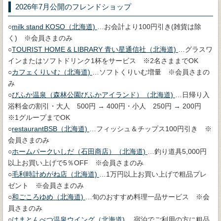
2026年7月公開のフレンドショップ
○
milk stand KOSO（北海道)
…お会計より100円引き(雑貨は除
く) ※会員さまのみ
○
TOURIST HOME & LIBRARY 青い星通信社（北海道)
…グラスワ
インまたはソフトドリンク1杯をサービス ※2名さままでOK
○
カフェくりいむ（北海道)
…ソフトくりいむ増量 ※会員さまの
み
○
びふか温泉（森林公園びふかアイランド）（北海道)
…日帰り入
浴料金の割引・大人 500円 → 400円・小人 250円 → 200円
※1グループまでOK
○
restaurantBSB（北海道)
…フィッシュ＆チップス100円引き ※
会員さまのみ
○
ホームパークいしだ（石田商店）（北海道)
…釣り道具5,000円
以上お買い上げで5％OFF ※会員さまのみ
○
毛利時計めがね店（北海道)
…1万円以上お買い上げで粗品プレ
ゼント ※会員さまのみ
○
和ごころゆめ（北海道)
…旬のおすすめ料理一品サービス ※会
員さまのみ
○
はまとんべつ温泉ウイング（北海道)
…宿泊でご利用の方に粗品