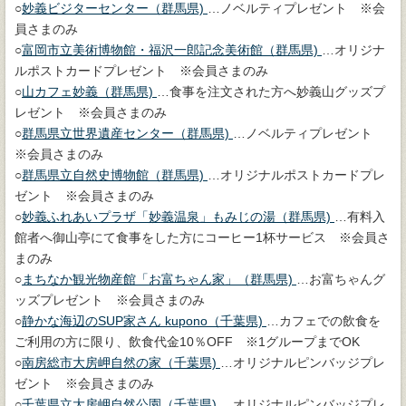
○
妙義ビジターセンター（群馬県)
…ノベルティプレゼント ※会
員さまのみ
○
富岡市立美術博物館・福沢一郎記念美術館（群馬県)
…オリジナ
ルポストカードプレゼント ※会員さまのみ
○
山カフェ妙義（群馬県)
…食事を注文された方へ妙義山グッズプ
レゼント ※会員さまのみ
○
群馬県立世界遺産センター（群馬県)
…ノベルティプレゼント
※会員さまのみ
○
群馬県立自然史博物館（群馬県)
…オリジナルポストカードプレ
ゼント ※会員さまのみ
○
妙義ふれあいプラザ「妙義温泉」もみじの湯（群馬県)
…有料入
館者へ御山亭にて食事をした方にコーヒー1杯サービス ※会員さ
まのみ
○
まちなか観光物産館「お富ちゃん家」（群馬県)
…お富ちゃんグ
ッズプレゼント ※会員さまのみ
○
静かな海辺のSUP家さん kupono（千葉県)
…カフェでの飲食を
ご利用の方に限り、飲食代金10％OFF ※1グループまでOK
○
南房総市大房岬自然の家（千葉県)
…オリジナルピンバッジプレ
ゼント ※会員さまのみ
○
千葉県立大房岬自然公園（千葉県)
…オリジナルピンバッジプレ