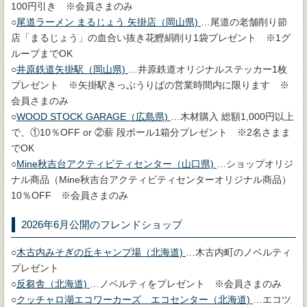
100円引き ※会員さまのみ
○
尾道ラーメン まるじょう 矢掛店（岡山県)
…尾道の老舗削り節
店「まるじょう」の血合い抜き花鰹絹削り1袋プレゼント ※1グ
ループまでOK
○
井原鉄道矢掛駅（岡山県)
…井原鉄道オリジナルステッカー1枚
プレゼント ※矢掛駅きっぷうりばの営業時間内に限ります ※
会員さまのみ
○
WOOD STOCK GARAGE（広島県)
…木材購入 総額1,000円以上
で、①10％OFF or ②薪 段ボール1箱分プレゼント ※2名さまま
でOK
○
Mine秋吉台アクティビティセンター（山口県)
…ショップオリジ
ナル商品（Mine秋吉台アクティビティセンターオリジナル商品）
10％OFF ※会員さまのみ
2026年6月公開のフレンドショップ
○
木古内みそぎの丘キャンプ場（北海道)
…木古内町のノベルティ
プレゼント
○
反芻舎（北海道)
…ノベルティをプレゼント ※会員さまのみ
○
クッチャロ湖エコワーカーズ エコセンター（北海道)
…エコツ