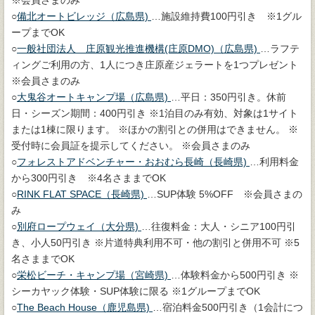
※会員さまのみ
○
備北オートビレッジ（広島県)
…施設維持費100円引き ※1グル
ープまでOK
○
一般社団法人 庄原観光推進機構(庄原DMO)（広島県)
…ラフテ
ィングご利用の方、1人につき庄原産ジェラートを1つプレゼント
※会員さまのみ
○
大鬼谷オートキャンプ場（広島県)
…平日：350円引き。休前
日・シーズン期間：400円引き ※1泊目のみ有効、対象は1サイト
または1棟に限ります。 ※ほかの割引との併用はできません。 ※
受付時に会員証を提示してください。 ※会員さまのみ
○
フォレストアドベンチャー・おおむら長崎（長崎県)
…利用料金
から300円引き ※4名さままでOK
○
RINK FLAT SPACE（長崎県)
…SUP体験 5%OFF ※会員さまの
み
○
別府ロープウェイ（大分県)
…往復料金：大人・シニア100円引
き、小人50円引き ※片道特典利用不可・他の割引と併用不可 ※5
名さままでOK
○
栄松ビーチ・キャンプ場（宮崎県)
…体験料金から500円引き ※
シーカヤック体験・SUP体験に限る ※1グループまでOK
○
The Beach House（鹿児島県)
…宿泊料金500円引き（1会計につ