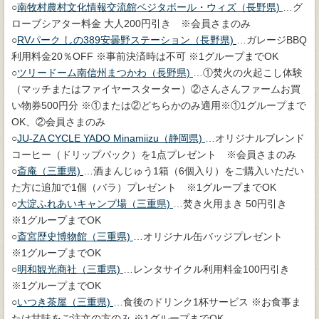
○
南牧村農村文化情報交流館ベジタボール・ウィズ（長野県)
…グ
ローブシアター料金 大人200円引き ※会員さまのみ
○
RVパーク しの389安曇野ステーション（長野県)
…ガレージBBQ
利用料金20％OFF ※事前決済時は不可 ※1グループまでOK
○
ツリードーム南信州まつかわ（長野県)
…①焚火の火起こし体験
（マッチまたはファイヤースターター）②さんさんファームお買
い物券500円分 ※①または②どちらかのみ適用※①1グループまで
OK、②会員さまのみ
○
JU-ZA CYCLE YADO Minamiizu（静岡県)
…オリジナルブレンド
コーヒー（ドリップパック）を1点プレゼント ※会員さまのみ
○
斎庵（三重県)
…酒まんじゅう1箱（6個入り）をご購入いただい
た方に追加で1個（バラ）プレゼント ※1グループまでOK
○
大淀ふれあいキャンプ場（三重県)
…焚き火用まき 50円引き
※1グループまでOK
○
斎宮歴史博物館（三重県)
…オリジナル缶バッジプレゼント
※1グループまでOK
○
明和観光商社（三重県)
…レンタサイクル利用料金100円引き
※1グループまでOK
○
いつき茶屋（三重県)
…食後のドリンク1杯サービス ※お食事ま
たは甘味をご注文の方のみ ※1グループまでOK