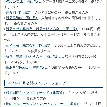
○
POLEPOLE（岡山県)
…ツアー参加費から1,000円引き ※4名さ
ままでOK
○
井倉洞（岡山県)
…入洞料金10%OFF ※会員さまのみ
○
新見美術館（岡山県)
…入館料金を各料金の団体料金に割引しま
す。 ※会員さまのみ
○
新見市観光案内所（新見市観光協会）（岡山県)
…1,000円（税
込）以上ご購入の方にホットコーヒー 1杯サービス ※会員さま
のみ
○
三光正宗 株式会社（岡山県)
…5,000円以上ご購入の方に記念
品プレゼント ※会員さまのみ
○
新見千屋温泉いぶきの里（岡山県)
…日帰り入浴料金200円引
き ※5名さままでOK
○
島あそびPocket（沖縄県)
…予約総額から15%OFF ※1グルー
プまでOK
2025年10月公開のフレンドショップ
○
和琴湖畔キャンプフィールド（北海道)
…キャンプ場利用料金
500円引き ※会員さまのみ
○
丘の上のオーベルジュ ハートンツリー（北海道)
…ドリンク1杯