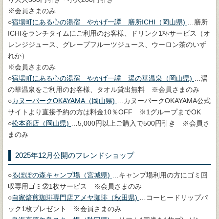
※会員さまのみ
○
宿場町にある心の湯宿 やかげ一譚 膳所ICHI（岡山県)
…膳所
ICHIをランチタイムにご利用のお客様、ドリンク1杯サービス（オ
レンジジュース、グレープフルーツジュース、ウーロン茶のいず
れか）
※会員さまのみ
○
宿場町にある心の湯宿 やかげ一譚 湯の華温泉（岡山県)
…湯
の華温泉をご利用のお客様、タオル貸出無料 ※会員さまのみ
○
カヌーパークOKAYAMA（岡山県)
…カヌーパークOKAYAMA公式
サイトより直接予約の方は料金10％OFF ※1グループまでOK
○
松本商店（岡山県)
…5,000円以上ご購入で500円引き ※会員さ
まのみ
2025年12月公開のフレンドショップ
○
るぽぽの森キャンプ場（宮城県)
…キャンプ場利用の方にゴミ回
収専用ゴミ袋1枚サービス ※会員さまのみ
○
自家焙煎珈琲専門店アメヤ珈琲（秋田県)
…コーヒードリップパ
ック1枚プレゼント ※会員さまのみ