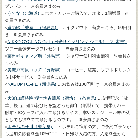
プレゼント ※会員さまのみ
○
うてな（北海道)
…ホタテカレーご購入で、ホタテ1個増量 ※
会員さまのみ
○
道の駅「番屋」（福島県)
…テイクアウト（蕎麦っころ）50円引
き ※会員さまのみ
○
NIKKO CYCLING Ciel（日光サイクリング シエル）（栃木県)
…
ツアー画像データプレゼント ※会員さまのみ
○
藤田峠キャンプ場（群馬県)
…シャワー使用料金無料 ※会員さ
まのみ
○
美濃戸高原ロッヂ（長野県)
…コーヒー、紅茶、ソフトドリンク
を1杯サービス ※会員さまのみ
○
NAGOMI CAFE（新潟県)
…お飲み物100円引き ※会員さまの
み
○
大峯山護持院 櫻本坊参籠所（宿坊）（奈良県)
…参拝記念「散
華」授与。蓮の花びらを型どった御守（紙製）で、携帯カバー・
財布・ICケースに入れて頂けるサイズ、本やスケジュール帳の栞
としても役立てて頂けるものです。 ※会員さまのみ
○
ホテルのせ川（奈良県)
…・ホテルご宿泊の方、ご予約プランか
ら追加の飲食料金10%OFF ・日帰り入浴の方、入浴料金から